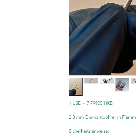
1 USD = 7,79905 HKD
2,3 mm Diamantbohrer in Flamm
Sicherheitshinweise: