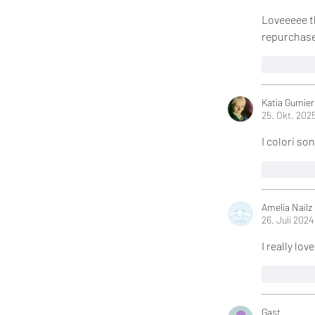
Loveeeee th
repurchase 
Gefällt 
Katia Gumier
25. Okt. 202
I colori so
Gefällt 
Amelia Nailz
26. Juli 2024
I really lo
Gefällt 
Gast