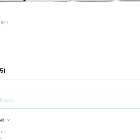
Schnellansicht
JIMI
5)
fassen
ell
m
5