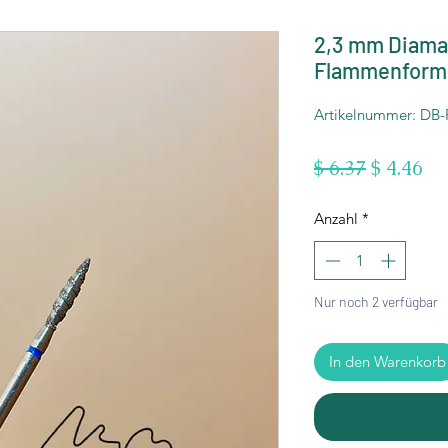
2,3 mm Diama
Flammenform 
Artikelnummer: DB-
Standard
Sa
$ 6.37
$ 4.46
Pr
Anzahl
*
Nur noch 2 verfügbar
In den Warenkorb