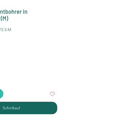
ntbohrer in
(M)
F2.3-M
preis
le-
eis
Sofortkauf