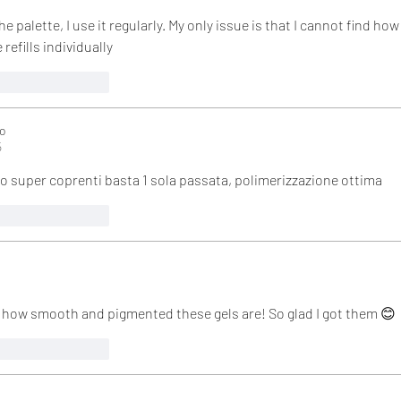
e palette, I use it regularly. My only issue is that I cannot find how 
refills individually
mir
Antworten
o
5
no super coprenti basta 1 sola passata, polimerizzazione ottima
mir
Antworten
ve how smooth and pigmented these gels are! So glad I got them 😊
mir
Antworten