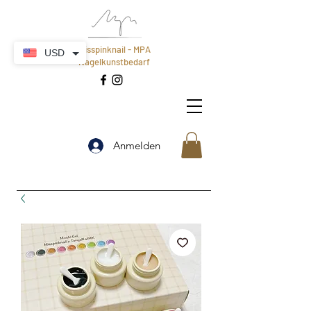
Misspinknail - MPA
USD
Nagelkunstbedarf
Anmelden