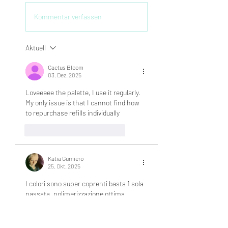
Kommentar verfassen
Aktuell
Cactus Bloom
03. Dez. 2025
Loveeeee the palette, I use it regularly. 
My only issue is that I cannot find how 
to repurchase refills individually
Gefällt mir
Antworten
Katia Gumiero
25. Okt. 2025
I colori sono super coprenti basta 1 sola 
passata, polimerizzazione ottima
Gefällt mir
Antworten