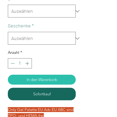
Geschenke
*
Anzahl
*
In den Warenkorb
Sofortkauf
Only Gel Palette EU Adv EU ABC sind
TPO- und HEMA-frei