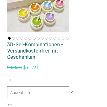
3D-Gel-Kombinationen –
Versandkostenfrei mit
Geschenken
Standardpreis
Sale-
$ 68.79
$ 61.91
Preis
1
*
2
*