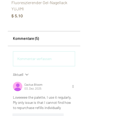
Fluoreszierender Gel-Nagellack
Phantom Aurora Katzena
YUJIMI
YUJIMI
Preis
Preis
$ 5.10
$ 6.38
Kommentare (5)
Kommentar verfassen
Aktuell
Cactus Bloom
03. Dez. 2025
Loveeeee the palette, I use it regularly. 
My only issue is that I cannot find how 
to repurchase refills individually