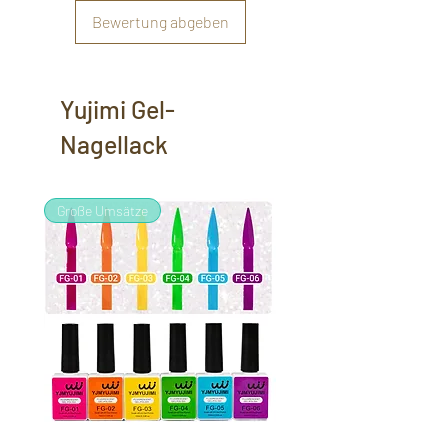
Bewertung abgeben
Yujimi Gel-
Nagellack
Große Umsätze
Große Umsätze