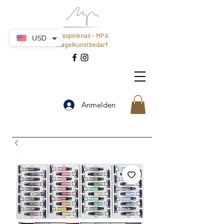
Misspinknail - MPA
USD
Nagelkunstbedarf
Anmelden