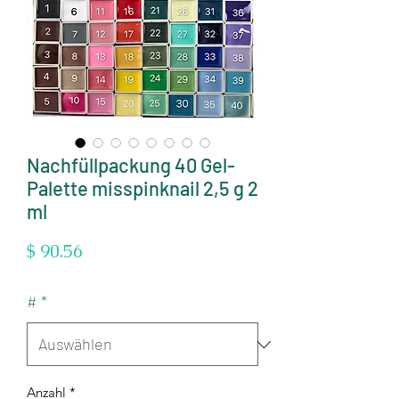
Nachfüllpackung 40 Gel-
Palette misspinknail 2,5 g 2
ml
Preis
$ 90.56
#
*
Anzahl
*