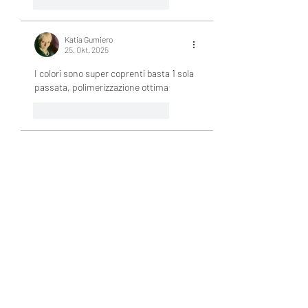
Gefällt mir
Antworten
Katia Gumiero
25. Okt. 2025
I colori sono super coprenti basta 1 sola 
passata, polimerizzazione ottima
Gefällt mir
Antworten
Amelia Nailz
26. Juli 2024
I really love how smooth and pigmented 
these gels are! So glad I got them 😊
Gefällt mir
Antworten
Gast
04. Jan. 2024
How to order ship to Singapore 