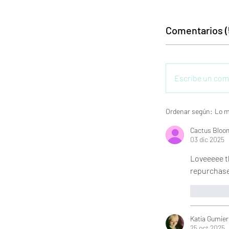
Comentarios (
Escribe un com
Ordenar según:
Lo m
Cactus Bloo
03 dic 2025
Loveeeee th
repurchase 
Me gus
Katia Gumier
25 oct 2025