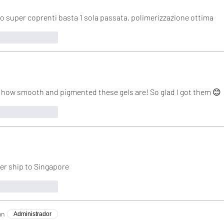
no super coprenti basta 1 sola passata, polimerizzazione ottima
ta
Responder
ve how smooth and pigmented these gels are! So glad I got them 😊
ta
Responder
er ship to Singapore 
ta
Responder
an
Administrador