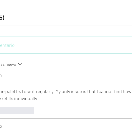
5)
entario
ás nuevo
m
e palette, I use it regularly. My only issue is that I cannot find how 
refills individually
ta
Responder
o