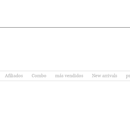
Afiliados
Combo
más vendidos
New arrivals
p