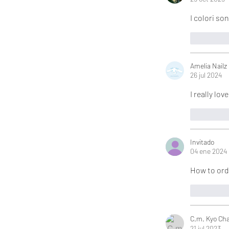
I colori so
Me gus
Amelia Nailz
26 jul 2024
I really lo
Me gus
Invitado
04 ene 2024
How to ord
Me gus
C.m. Kyo Ch
21 jul 2023