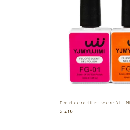
Esmalte en gel fluorescente YUJIMI
Precio
$ 5.10