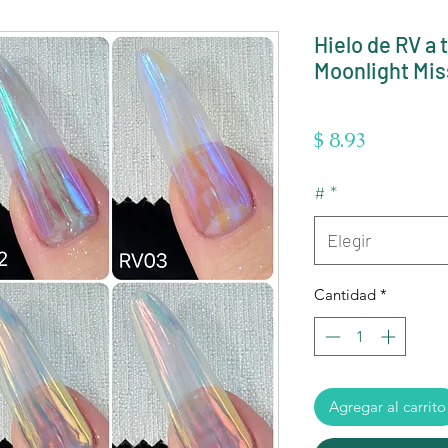
Hielo de RV a 
Moonlight Mis
Precio
$ 8.93
#
*
Elegir
Cantidad
*
Agregar al carrito