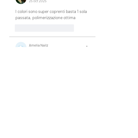
25 oct 2025
I colori sono super coprenti basta 1 sola 
passata, polimerizzazione ottima
Me gusta
Responder
Amelia Nailz
26 jul 2024
I really love how smooth and pigmented 
these gels are! So glad I got them 😊
Me gusta
Responder
Invitado
04 ene 2024
How to order ship to Singapore 
Me gusta
Responder
C.m. Kyo Chan
Administrador