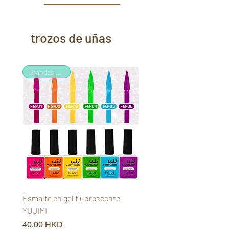
trozos de uñas
Grandes ventas
Esmalte en gel fluorescente
Gel para ojos de gato P
YUJIMI
Aurora YUJIMI
Precio
Precio
40,00 HKD
50,00 HKD