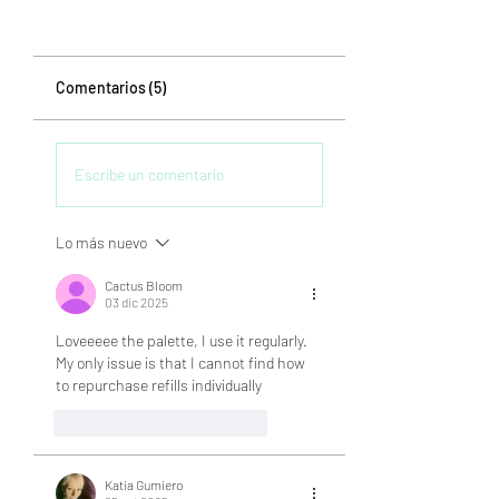
Comentarios (5)
Escribe un comentario
Lo más nuevo
Cactus Bloom
03 dic 2025
Loveeeee the palette, I use it regularly. 
My only issue is that I cannot find how 
to repurchase refills individually
Me gusta
Responder
Katia Gumiero