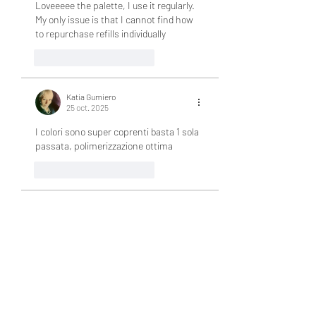
Loveeeee the palette, I use it regularly. 
My only issue is that I cannot find how 
to repurchase refills individually
J'aime
Répondre
Katia Gumiero
25 oct. 2025
I colori sono super coprenti basta 1 sola 
passata, polimerizzazione ottima
J'aime
Répondre
Amelia Nailz
26 juil. 2024
I really love how smooth and pigmented 
these gels are! So glad I got them 😊
J'aime
Répondre