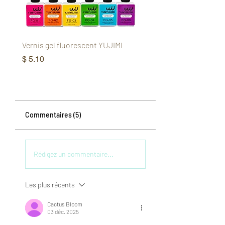
Vernis gel fluorescent YUJIMI
Gel pour les yeux de chat
Phantom Aurora YUJIMI
Prix
$ 5.10
Prix
$ 6.37
Commentaires (5)
Rédigez un commentaire...
Les plus récents
Cactus Bloom
03 déc. 2025