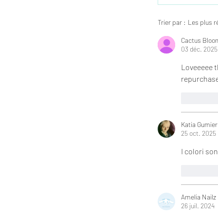
Trier par :
Les plus r
Cactus Bloo
03 déc. 2025
Loveeeee th
repurchase 
J'aime
Katia Gumier
25 oct. 2025
I colori so
J'aime
Amelia Nailz
26 juil. 2024