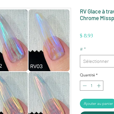
RV Glace à trav
Chrome Missp
Prix
$ 8.93
#
*
Sélectionner
Quantité
*
Ajouter au panier