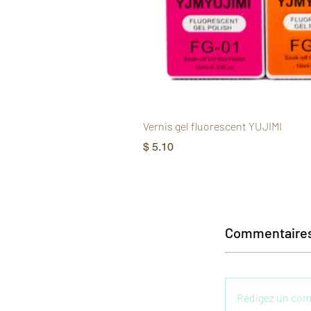
Vernis gel fluorescent YUJIMI
Prix
$ 5.10
Commentaires
Rédigez un com