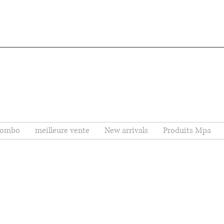
ombo
meilleure vente
New arrivals
Produits Mpa