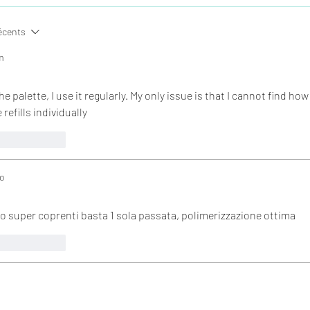
écents
m
e palette, I use it regularly. My only issue is that I cannot find how 
refills individually
Répondre
o
no super coprenti basta 1 sola passata, polimerizzazione ottima
Répondre