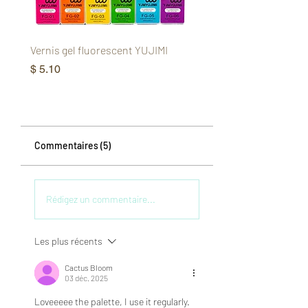
Vernis gel fluorescent YUJIMI
Gel pour les yeux de chat
Phantom Aurora YUJIMI
Prix
$ 5.10
Prix
$ 6.37
Commentaires (5)
Rédigez un commentaire...
Les plus récents
Cactus Bloom
03 déc. 2025
Loveeeee the palette, I use it regularly. 