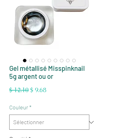
Gel métallisé Misspinknail
5g argent ou or
Prix
Prix
$ 12.10
$ 9.68
original
promotionnel
Couleur
*