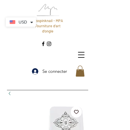
Misspinknail - MPA
USD
Fourniture d'art
d'ongle
Se connecter