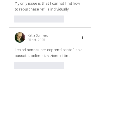
My only issue is that I cannot find how 
to repurchase refills individually
J'aime
Répondre
Katia Gumiero
25 oct. 2025
I colori sono super coprenti basta 1 sola 
passata, polimerizzazione ottima
J'aime
Répondre
Amelia Nailz
26 juil. 2024
I really love how smooth and pigmented 
these gels are! So glad I got them 😊
J'aime
Répondre
Invité