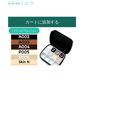
通常価格
セール価格
$ 31.89
$ 26.79
カートに追加する
TPO HEMA Free
(A)アドバンスドペインティングジ
ェル
価格
$ 7.65