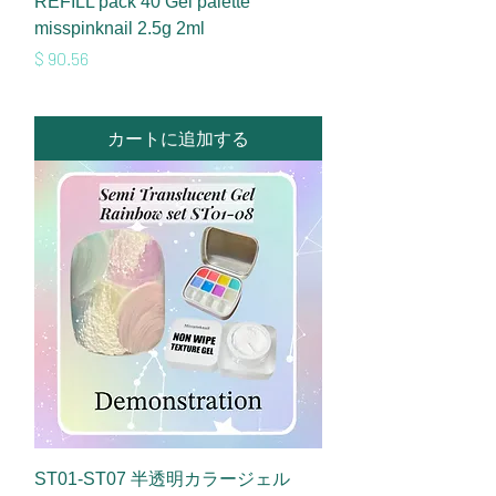
REFILL pack 40 Gel palette
misspinknail 2.5g 2ml
価格
$ 90.56
カートに追加する
ST01-ST07 半透明カラージェル