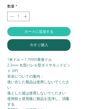
常
ー
数量
*
価
ル
格
価
格
カートに追加する
今すぐ購入
1米ドル = 7.79905香港ドル
2.3mm 丸型バレル型ダイヤモンドビッ
ト (XF)
安全についての案内：
使い古した製品は使用しないでくださ
い
落とした後は使用しないでください
使用前と使用後に製品を洗浄し、消毒
する