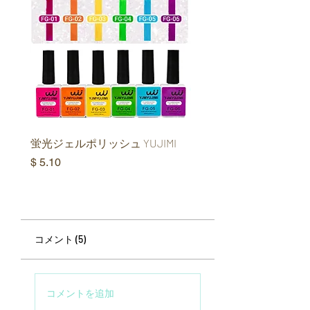
蛍光ジェルポリッシュ YUJIMI
ファントムオーロラキ
イジェル YUJIMI
価格
$ 5.10
価格
$ 6.37
コメント (5)
コメントを追加