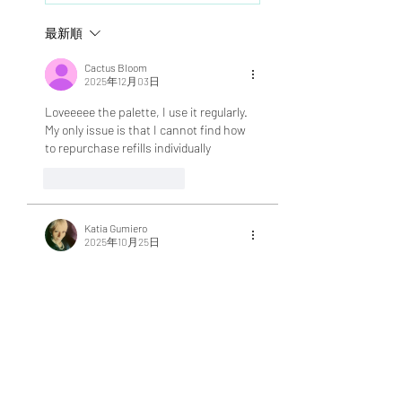
最新順
Cactus Bloom
2025年12月03日
Loveeeee the palette, I use it regularly. 
My only issue is that I cannot find how 
to repurchase refills individually
いいね！
返信
Katia Gumiero
2025年10月25日
I colori sono super coprenti basta 1 sola 
passata, polimerizzazione ottima
いいね！
返信
Amelia Nailz
2024年7月26日