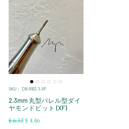
SKU： DB-RB2.3-XF
2.3mm 丸型バレル型ダイ
ヤモンドビット (XF)
通
セ
$ 6.37
$ 4.46