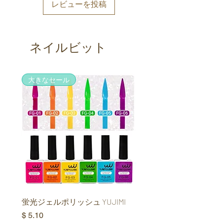
レビューを投稿
ネイルビット
大きなセール
大きなセール
蛍光ジェルポリッシュ YUJIMI
ファントムオーロラキ
イジェル YUJIMI
価格
$ 5.10