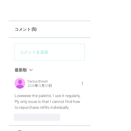
価格
$ 6.37
コメント (5)
コメントを追加
最新順
Cactus Bloom
2025年12月03日
Loveeeee the palette, I use it regularly. 
My only issue is that I cannot find how 
to repurchase refills individually
いいね！
返信