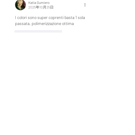
Katia Gumiero
2025年10月25日
I colori sono super coprenti basta 1 sola 
passata, polimerizzazione ottima
いいね！
返信
Amelia Nailz
2024年7月26日
I really love how smooth and pigmented 
these gels are! So glad I got them 😊
いいね！
返信
ゲスト
2024年1月04日
How to order ship to Singapore 
いいね！
返信