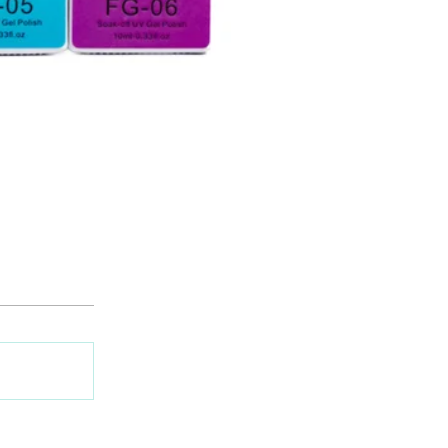
ファントムオーロラキャットアイ
価格
$ 6.38