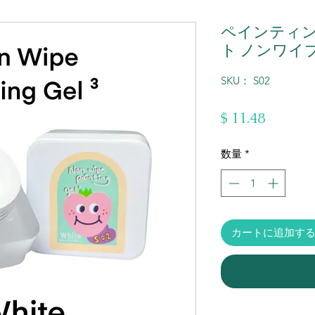
ペインティング
ト ノンワイプ
SKU： S02
価
$ 11.48
格
数量
*
カートに追加す