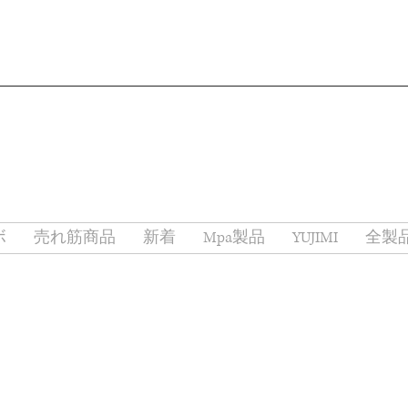
ボ
売れ筋商品
新着
Mpa製品
YUJIMI
全製