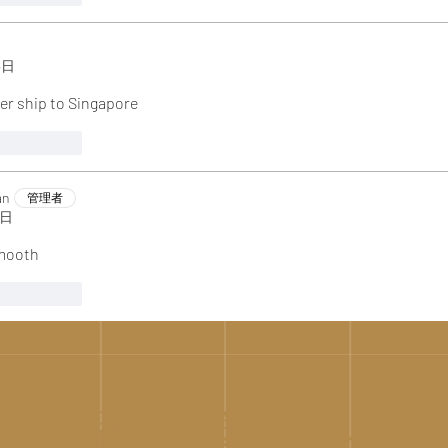
4日
er ship to Singapore 
！
返信
an
管理者
1日
smooth
！
返信
返品と配送ポリシー