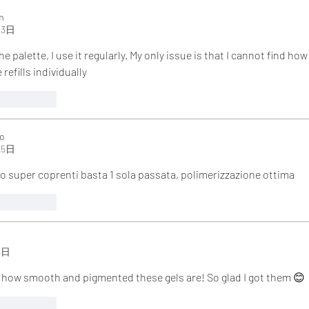
m
03日
e palette, I use it regularly. My only issue is that I cannot find how 
refills individually
！
返信
o
25日
no super coprenti basta 1 sola passata, polimerizzazione ottima
！
返信
6日
ve how smooth and pigmented these gels are! So glad I got them 😊
！
返信