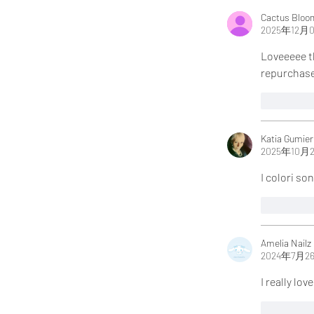
Cactus Bloo
2025年12月
Loveeeee th
repurchase 
いいね
Katia Gumier
2025年10月
I colori so
いいね
Amelia Nailz
2024年7月2
I really lo
いいね