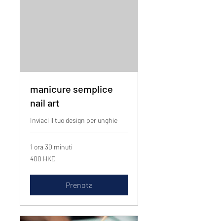
manicure semplice
nail art
Inviaci il tuo design per unghie
1 ora 30 minuti
400
400 HKD
dollari
di
Hong
Kong
Prenota