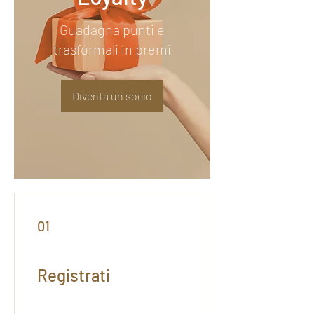
Guadagna punti e
trasformali in premi
Diventa un socio
01
Registrati