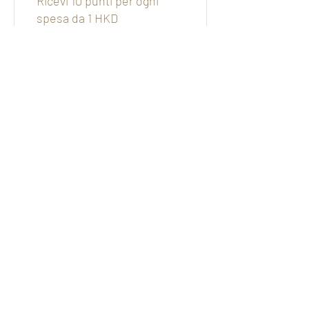
Ricevi 10 punti per ogni
spesa da 1 HKD
Sign up to the site
Ricevi 100 punti
03
Riscatta premi
SHOP10%off
12.000 punti = 10% di
sconto per tutti i prodotti
del negozio