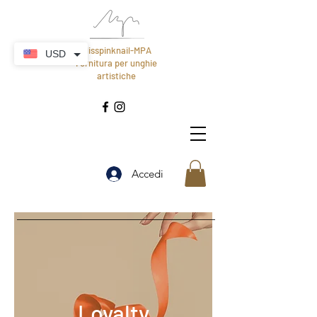
Misspinknail-MPA
USD
Fornitura per unghie
artistiche
Accedi
Loyalty