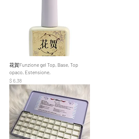
花賀Funzione gel Top, Base, Top
opaco, Estensione,
Prezzo
$ 6.38