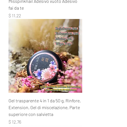
Misspinknail Adesivo vuoto Adesivo
fai da te
Prezzo
$ 11.22
Gel trasparente 4 in 1 da 50 g, Rinfore,
Extension, Gel di miscelazione, Parte
superiore con salvietta
Prezzo
$ 12.76