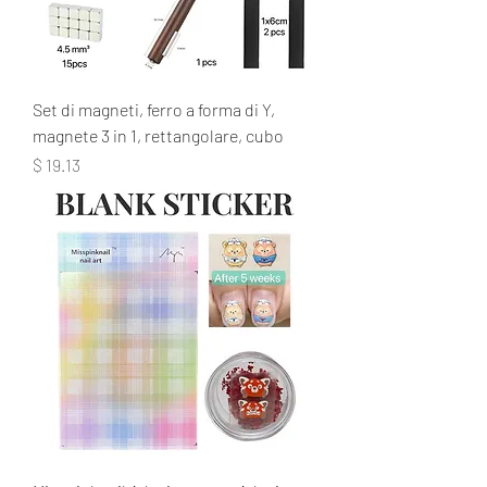
Set di magneti, ferro a forma di Y,
magnete 3 in 1, rettangolare, cubo
Prezzo
$ 19.13