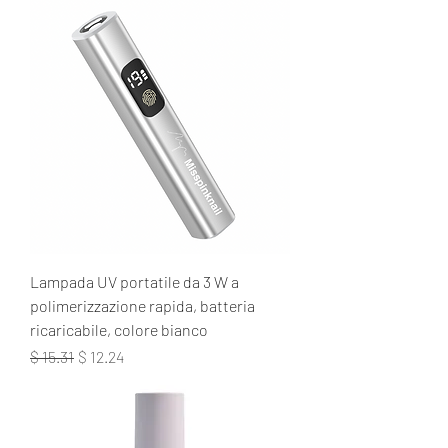
Lampada UV portatile da 3 W a
polimerizzazione rapida, batteria
ricaricabile, colore bianco
Prezzo regolare
Prezzo scontato
$ 15.31
$ 12.24