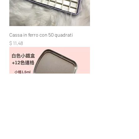
Cassa in ferro con 50 quadrati
Prezzo
$ 11.48
Custodia piccola 12 divisioni