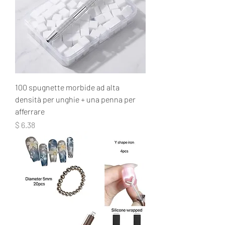
100 spugnette morbide ad alta
densità per unghie + una penna per
afferrare
Prezzo
$ 6.38