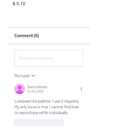
Aurora YUJIMI
Prezzo
$ 5.10
Prezzo
$ 6.38
Commenti (5)
Scrivi un commento
Più nuovi
Cactus Bloom
03 dic 2025
Loveeeee the palette, I use it regularly. 
My only issue is that I cannot find how 
to repurchase refills individually
Mi piace
Rispondi