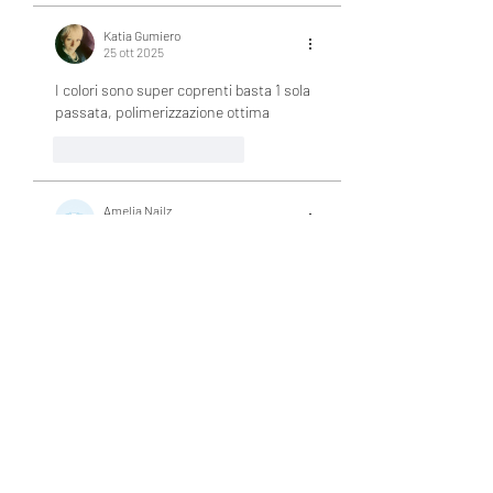
Katia Gumiero
25 ott 2025
I colori sono super coprenti basta 1 sola 
passata, polimerizzazione ottima
Mi piace
Rispondi
Amelia Nailz
26 lug 2024
I really love how smooth and pigmented 
these gels are! So glad I got them 😊
Mi piace
Rispondi
Ospite
04 gen 2024
How to order ship to Singapore 
Mi piace
Rispondi